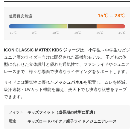
15℃
--
28℃
使用目安気温
-10℃
0℃
10℃
20℃
30℃
40℃
ICON CLASSIC MATRIX KIDS ジャージ
は、小学生～中学生などジ
ュニア層のライダー向けに開発された高機能モデル。 子どもの体
型に合わせた立体設計と優れた通気性で、ファンライドやジュニア
レースまで、様々な場面で快適なライディングをサポートします。
サイドには通気性に優れた
メッシュパネル
を配置し、ムレを軽減。
吸汗速乾・UVカット機能を備え、炎天下でも快適な状態をキープ
できます。
フィット
キッズフィット（成長期の体型に配慮）
用途
キッズロードバイク／親子ライド／ジュニアレース