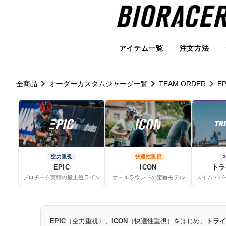
アイテム一覧
注文方法
全商品
オーダーカスタムジャージ一覧
TEAM ORDER
EP
空力重視
快適性重視
EPIC
ICON
トラ
プロチーム実績の最上位ライン
オールラウンドの定番モデル
スイム・バ
EPIC
（空力重視）、
ICON
（快適性重視）をはじめ、
トライ