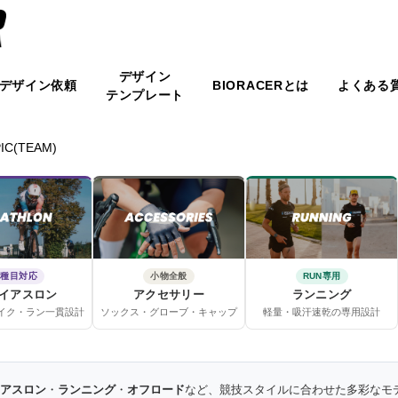
デザイン
デザイン依頼
BIORACERとは
よくある
テンプレート
IC(TEAM)
3種目対応
小物全般
RUN専用
イアスロン
アクセサリー
ランニング
イク・ラン一貫設計
ソックス・グローブ・キャップ
軽量・吸汗速乾の専用設計
アスロン
・
ランニング
・
オフロード
など、競技スタイルに合わせた多彩なモ