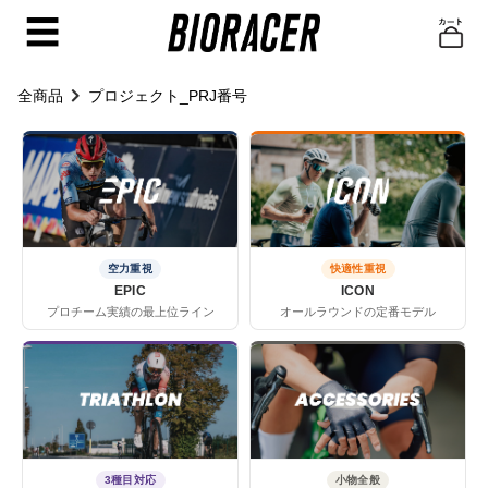
☰
全商品
プロジェクト_PRJ番号
空力重視
快適性重視
EPIC
ICON
プロチーム実績の最上位ライン
オールラウンドの定番モデル
3種目対応
小物全般