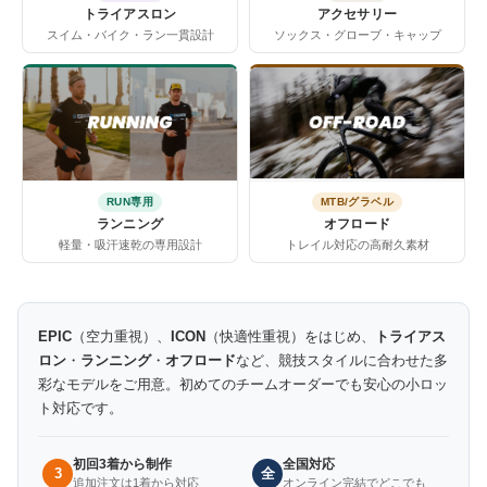
トライアスロン
アクセサリー
スイム・バイク・ラン一貫設計
ソックス・グローブ・キャップ
RUN専用
MTB/グラベル
ランニング
オフロード
軽量・吸汗速乾の専用設計
トレイル対応の高耐久素材
EPIC
（空力重視）、
ICON
（快適性重視）をはじめ、
トライアス
ロン
・
ランニング
・
オフロード
など、競技スタイルに合わせた多
彩なモデルをご用意。初めてのチームオーダーでも安心の小ロッ
ト対応です。
初回3着から制作
全国対応
3
全
追加注文は1着から対応
オンライン完結でどこでも