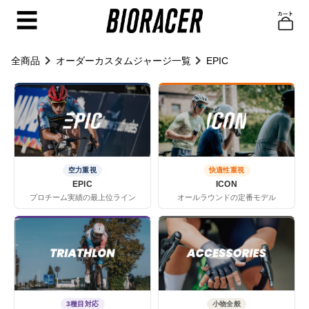
☰
全商品
オーダーカスタムジャージ一覧
EPIC
空力重視
快適性重視
EPIC
ICON
プロチーム実績の最上位ライン
オールラウンドの定番モデル
3種目対応
小物全般