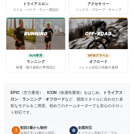
トライアスロン
アクセサリー
スイム・バイク・ラン一貫設計
ソックス・グローブ・キャップ
RUN専用
MTB/グラベル
ランニング
オフロード
軽量・吸汗速乾の専用設計
トレイル対応の高耐久素材
EPIC
（空力重視）、
ICON
（快適性重視）をはじめ、
トライアス
ロン
・
ランニング
・
オフロード
など、競技スタイルに合わせた多
彩なモデルをご用意。初めてのチームオーダーでも安心の小ロッ
ト対応です。
初回3着から制作
全国対応
3
全
追加注文は1着から対応
オンライン完結でどこでも