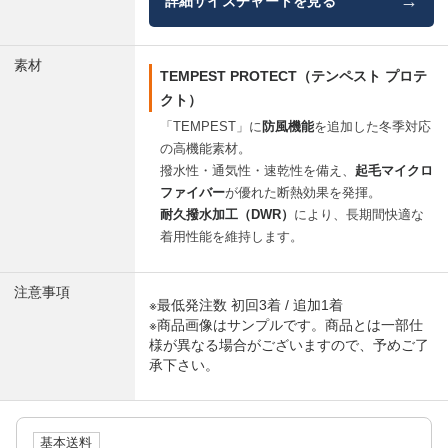
→
詳細サイズチャートを見る
素材
TEMPEST PROTECT（テンペスト プロテ
クト）
「TEMPEST」に
防風機能
を追加した冬季対応
の高機能素材。
撥水性・通気性・速乾性を備え、
起毛マイクロ
ファイバー
が優れた断熱効果を発揮。
耐久撥水加工（DWR）
により、長期間快適な
着用性能を維持します。
注意事項
※最低発注数 初回3着 / 追加1着
※商品画像はサンプルです。商品とは一部仕
様が異なる場合がございますので、予めご了
承下さい。
基本送料