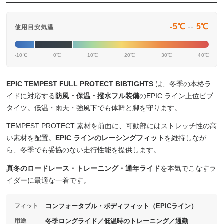
-5℃
--
5℃
使用目安気温
-10℃
0℃
10℃
20℃
30℃
40℃
EPIC TEMPEST FULL PROTECT BIBTIGHTS
は、冬季の本格ラ
イドに対応する
防風・保温・撥水フル装備
のEPIC ライン上位ビブ
タイツ。低温・雨天・強風下でも体幹と脚を守ります。
TEMPEST PROTECT 素材を前面に、可動部にはストレッチ性の高
い素材を配置。
EPIC ラインのレーシングフィット
を維持しなが
ら、冬季でも妥協のない走行性能を提供します。
真冬のロードレース・トレーニング・通年ライド
を本気でこなすラ
イダーに最適な一着です。
フィット
コンフォータブル・ボディフィット（EPICライン）
用途
冬季ロングライド／低温時のトレーニング／通勤