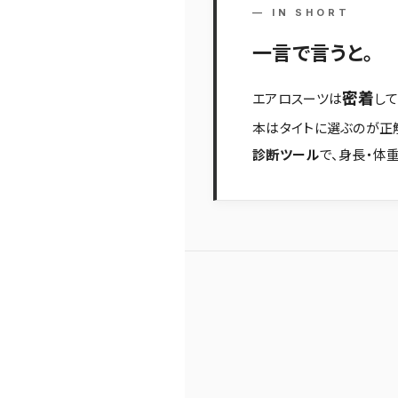
— IN SHORT
一言で言うと。
エアロスーツは
密着
し
本はタイトに選ぶのが正解
診断ツール
で、身長・体