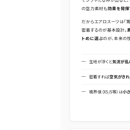
の空力素材も
効果を発揮
だからエアロスーツは「
密着するのが基本設計。
トめに選ぶ
のが、本来の
生地が浮くと
気流が乱
密着すれば
空気がきれ
境界値（XS/S等）は
小