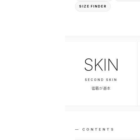
SIZE FINDER
SKIN
SECOND SKIN
密着が基本
— CONTENTS