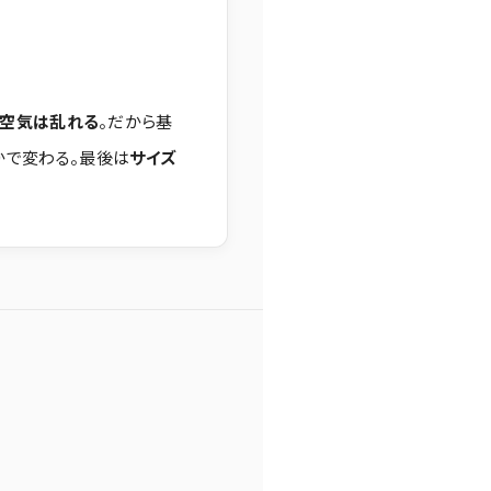
ば空気は乱れる
。だから基
かで変わる。最後は
サイズ