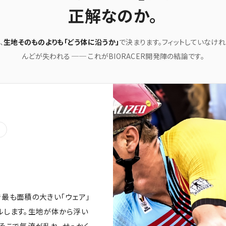
正解なのか。
、
生地そのものよりも「どう体に沿うか」
で決まります。フィットしていなけ
んどが失われる ── これがBIORACER開発陣の結論です。
O
最も面積の大きい「ウェア」
ルします。生地が体から浮い
そこで気流が乱れ、せっかく