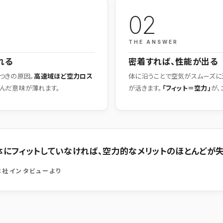
02
THE ANSWER
れる
密着すれば、性能が出る
つきの原因。
高速域ほど空力ロス
体に沿うことで空気がスムーズに
んだ意味が薄れます。
が活きます。
「フィット＝空力」
が、
体にフィットしていなければ、空力的なメリットのほとんどが失
・本社インタビューより