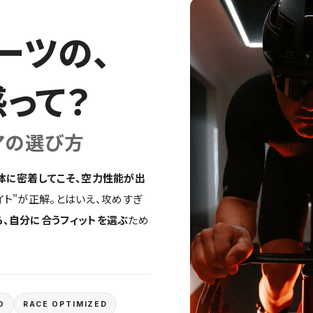
ーツの、
感って？
アの選び方
体に密着してこそ、空力性能が出
イト"が正解。とはいえ、攻めすぎ
ら、自分に合うフィットを選ぶ
ため
O
RACE OPTIMIZED