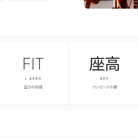
FIT
座高
= AERO
KEY
空力の前提
ワンピースの鍵