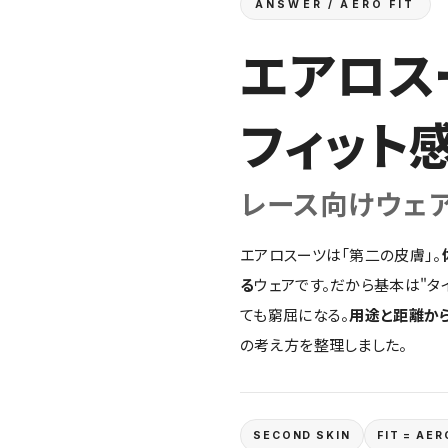
ANSWER / AERO FIT
エアロス
フィット
レース向けウェ
エアロスーツは「第二の皮膚」。
る
ウェアです。だから基本は"タ
ても窮屈になる。
用途と距離か
の考え方を整理しました。
SECOND SKIN
FIT = AER